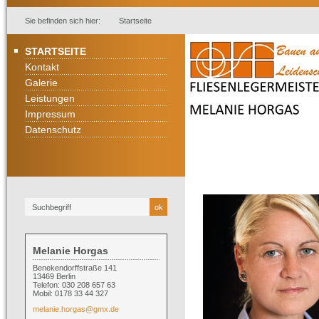
Sie befinden sich hier:
Startseite
STARTSEITE
Kontakt
Galerie
Leistungen
Impressum
Datenschutz
Melanie Horgas
Benekendorffstraße 141
13469 Berlin
Telefon: 030 208 657 63
Mobil: 0178 33 44 327
melanie.horgas@gmx.de